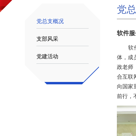
党
党总支概况
软件服
支部风采
软件服
党建活动
体，成
政老师
合互联
向国家
前行，