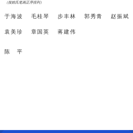
（按姓氏笔画正序排列）
于海波
毛桂琴
步丰林
郭秀青
赵振斌
袁美珍
章国英
蒋建伟
陈平